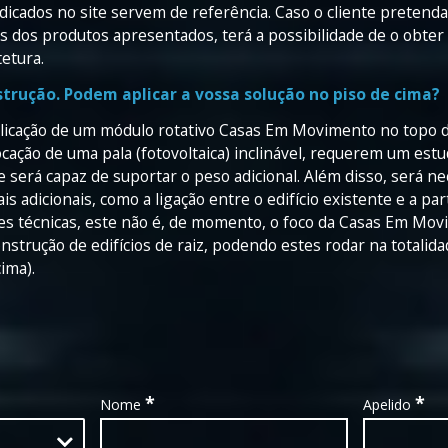
ndicados no site servem de referência. Caso o cliente pretend
tas dos produtos apresentados, terá a possibilidade de o obte
etura.
trução. Podem aplicar a vossa solução no piso de cima?
licação de um módulo rotativo Casas Em Movimento no topo de
ocação de uma pala (fotovoltaica) inclinável, requerem um est
te será capaz de suportar o peso adicional. Além disso, será n
is adicionais, como a ligação entre o edifício existente e a par
des técnicas, este não é, de momento, o foco da Casas Em M
strução de edifícios de raiz, podendo estes rodar na totalid
cima).
*
*
Nome
Apelido