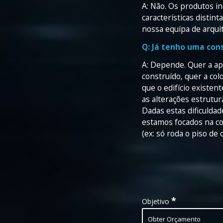
A: Não. Os produtos i
características distin
nossa equipa de arquit
Q: Já tenho uma cons
A: Depende. Quer a ap
construído, quer a col
que o edifício existen
as alterações estrutura
Dadas estas dificulda
estamos focados na con
(ex: só roda o piso de 
Compra
*
Objetivo